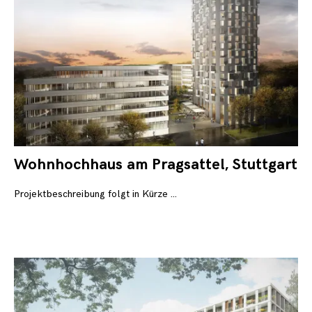
Wohnhochhaus am Pragsattel, Stuttgart
1.
Au
20
Projektbeschreibung folgt in Kürze …