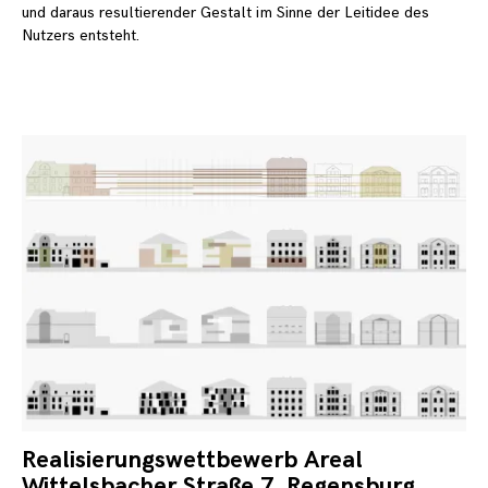
und daraus resultierender Gestalt im Sinne der Leitidee des
Nutzers entsteht.
Realisierungswettbewerb Areal
1.
De
Wittelsbacher Straße 7, Regensburg