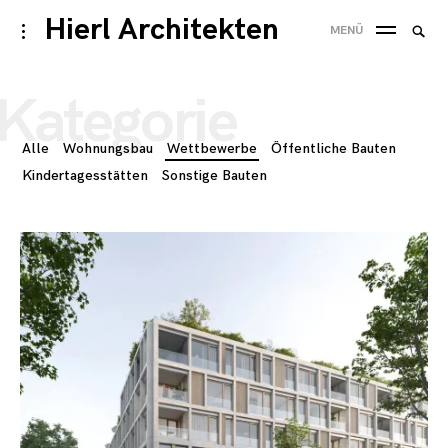
Skip
Hierl Architekten
Suche
toggle
MENÜ
to
open/close
SUC
nach
sidebar
content
Kategorie
Alle
Wohnungsbau
Wettbewerbe
Öffentliche Bauten
Kindertagesstätten
Sonstige Bauten