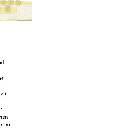
nd
er
 zu
r
chen
trum.