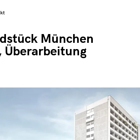
kt
ndstück München
, Überarbeitung