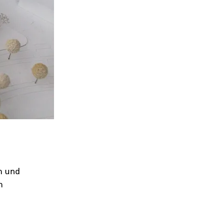
n und
n