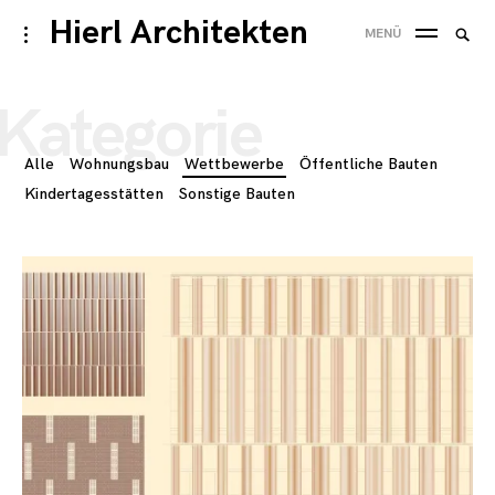
Skip
Hierl Architekten
Suche
toggle
MENÜ
to
open/close
SUC
nach
sidebar
content
Kategorie
Alle
Wohnungsbau
Wettbewerbe
Öffentliche Bauten
Kindertagesstätten
Sonstige Bauten