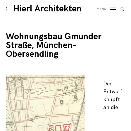
Skip
Hierl Architekten
Suche
toggle
MENÜ
to
open/close
SUC
nach
sidebar
content
Wohnungsbau Gmunder
Straße, München-
Obersendling
Der
Entwurf
knüpft
an die