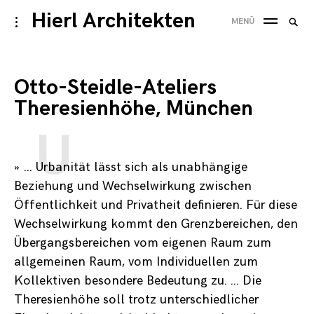
Skip
Hierl Architekten
Suche
toggle
MENÜ
to
open/close
SUC
nach
sidebar
content
Otto-Steidle-Ateliers
Theresienhöhe, München
» …
U
rbanität lässt sich als unabhängige
Beziehung und Wechselwirkung zwischen
Öffentlichkeit und Privatheit definieren. Für diese
Wechselwirkung kommt den Grenzbereichen, den
Übergangsbereichen vom eigenen Raum zum
allgemeinen Raum, vom Individuellen zum
Kollektiven besondere Bedeutung zu. … Die
Theresienhöhe soll trotz unterschiedlicher