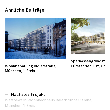
Ähnliche Beiträge
Sparkassengrundstüc
Wohnbebauung Ridlerstraße,
Fürstenried Ost, Über
München, 1. Preis
Beitragsnavigation
Nächstes Projekt
Wettbewerb Wohnhochhaus Baierbrunner Straße,
München, 1. Preis