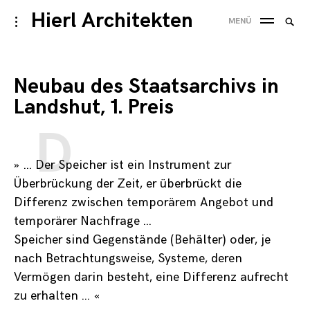
Skip
Hierl Architekten
Suche
toggle
MENÜ
to
open/close
SUC
nach
sidebar
content
Neubau des Staatsarchivs in
Landshut, 1. Preis
» …
D
er Speicher ist ein Instrument zur
Überbrückung der Zeit, er überbrückt die
Differenz zwischen temporärem Angebot und
temporärer Nachfrage …
Speicher sind Gegenstände (Behälter) oder, je
nach Betrachtungsweise, Systeme, deren
Vermögen darin besteht, eine Differenz aufrecht
zu erhalten … «