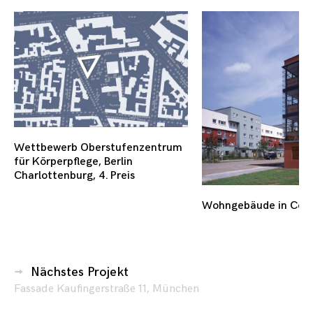
Wettbewerb Oberstufenzentrum
für Körperpflege, Berlin
Charlottenburg, 4. Preis
Wohngebäude in Coburg
Beitragsnavigation
Nächstes Projekt
Fassade Kaufingerstraße 11, München