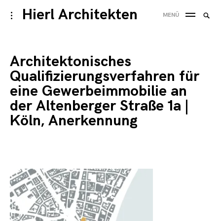
Skip
Hierl Architekten
Suche
toggle
MENÜ
to
open/close
SUC
nach
sidebar
content
Architektonisches
Qualifizierungsverfahren für
eine Gewerbeimmobilie an
der Altenberger Straße 1a |
Köln, Anerkennung