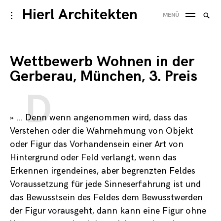
Skip
Hierl Architekten
Suche
toggle
MENÜ
to
open/close
SUC
nach
sidebar
content
Wettbewerb Wohnen in der
Gerberau, München, 3. Preis
» …
D
enn wenn angenommen wird, dass das
Verstehen oder die Wahrnehmung von Objekt
oder Figur das Vorhandensein einer Art von
Hintergrund oder Feld verlangt, wenn das
Erkennen irgendeines, aber begrenzten Feldes
Voraussetzung für jede Sinneserfahrung ist und
das Bewusstsein des Feldes dem Bewusstwerden
der Figur vorausgeht, dann kann eine Figur ohne