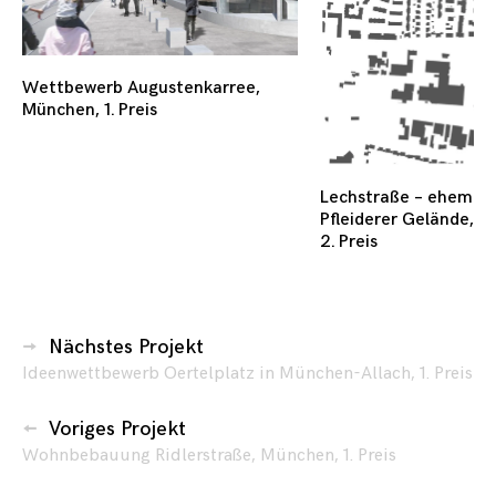
Wettbewerb Augustenkarree,
München, 1. Preis
Lechstraße – ehemali
Pfleiderer Gelände, R
2. Preis
Beitragsnavigation
Nächstes Projekt
Ideenwettbewerb Oertelplatz in München-Allach, 1. Preis
Voriges Projekt
Wohnbebauung Ridlerstraße, München, 1. Preis