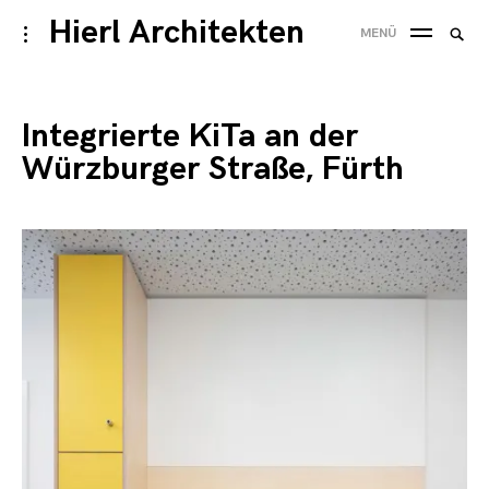
Skip
Hierl Architekten
Suche
toggle
MENÜ
to
open/close
SUC
nach
sidebar
content
Integrierte KiTa an der
Würzburger Straße, Fürth