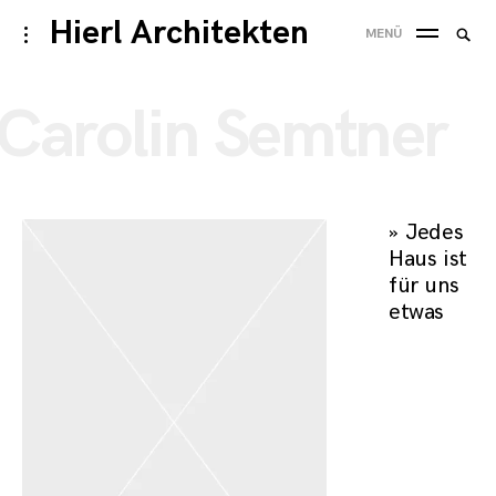
Skip
Hierl Architekten
Suche
toggle
MENÜ
to
open/close
SUC
nach
sidebar
content
Carolin Semtner
» Jedes
Haus ist
für uns
etwas