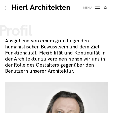
Skip
Hierl Architekten
Suche
toggle
MENÜ
to
open/close
SUC
nach
sidebar
content
Profil
Ausgehend von einem grundlegenden
humanistischen Bewusstsein und dem Ziel
Funktionalität, Flexibilität und Kontinuität in
der Architektur zu vereinen, sehen wir uns in
der Rolle des Gestalters gegenüber den
Benutzern unserer Architektur.